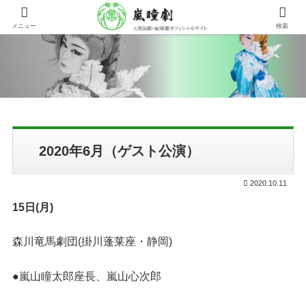
メニュー
検索
2020年6月（ゲスト公演）
2020.10.11
15日(月)
森川竜馬劇団(掛川蓬莱座・静岡)
●嵐山瞳太郎座長、嵐山心次郎