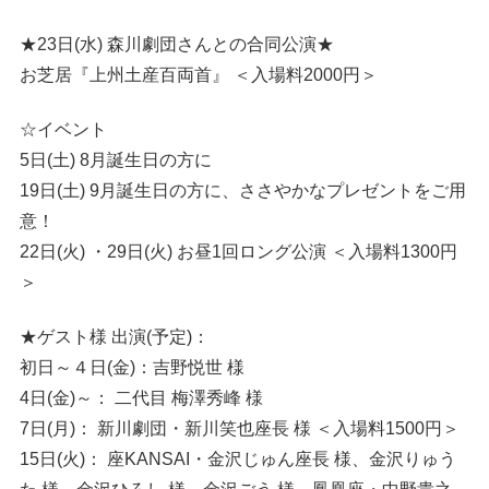
★23日(水) 森川劇団さんとの合同公演★
お芝居『上州土産百両首』 ＜入場料2000円＞
☆イベント
5日(土) 8月誕生日の方に
19日(土) 9月誕生日の方に、ささやかなプレゼントをご用
意！
22日(火) ・29日(火) お昼1回ロング公演 ＜入場料1300円
＞
★ゲスト様 出演(予定)：
初日～４日(金)：吉野悦世 様
4日(金)～： 二代目 梅澤秀峰 様
7日(月)： 新川劇団・新川笑也座長 様 ＜入場料1500円＞
15日(火)： 座KANSAI・金沢じゅん座長 様、金沢りゅう