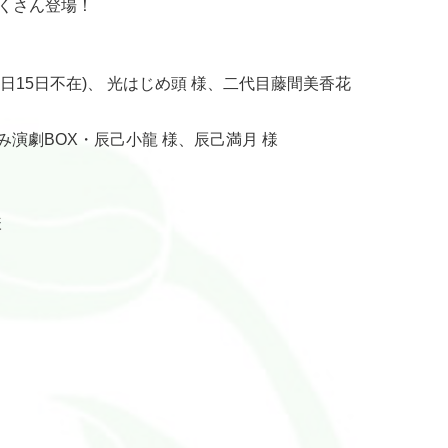
たくさん登場！
９日15日不在)、 光はじめ頭 様、二代目藤間美香花
たつみ演劇BOX・辰己小龍 様、辰己満月 様
様