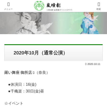
メニュー
検索
2020年10月（通常公演）
2020.10.11
羅い舞座 御所店
（奈良）
●休演日：16(金)
●千穐楽：30日(金)昼
☆イベント